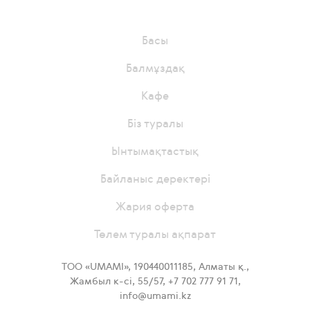
Басы
Балмұздақ
Кафе
Біз туралы
Ынтымақтастық
Байланыс деректері
Жария oферта
Төлем туралы ақпарат
ТОО «UMAMI», 190440011185, Алматы қ.,
Жамбыл к-сі, 55/57, +7 702 777 91 71,
info@umami.kz