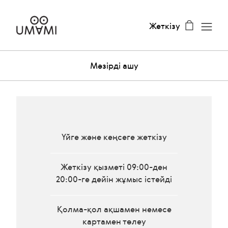
Жеткізу
Мәзірді ашу
Үйге және кеңсеге жеткізу
Жеткізу қызметі 09:00-ден
20:00-ге дейін жұмыс істейді
Қолма-қол ақшамен немесе
картамен төлеу