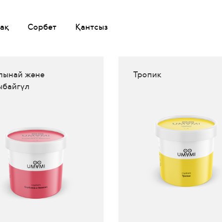
ақ
Сорбет
Қантсыз
пынай және
Тропик
ыбайгүл