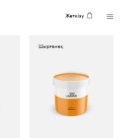
Жеткізу
Шырғанақ