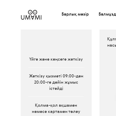
Барлық мәзір
Балмұзд
Құл
нас
Үйге және кеңсеге жеткізу
Жеткізу қызметі 09:00-ден
20:00-ге дейін жұмыс
істейді
Қолма-қол ақшамен
немесе картамен төлеу